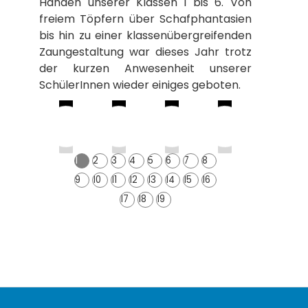
Händen unserer Klassen 1 bis 6. Von
freiem Töpfern über Schafphantasien
bis hin zu einer klassenübergreifenden
Zaungestaltung war dieses Jahr trotz
der kurzen Anwesenheit unserer
SchülerInnen wieder einiges geboten.
1
2
3
4
5
6
7
8
9
10
11
12
13
14
15
16
17
18
19