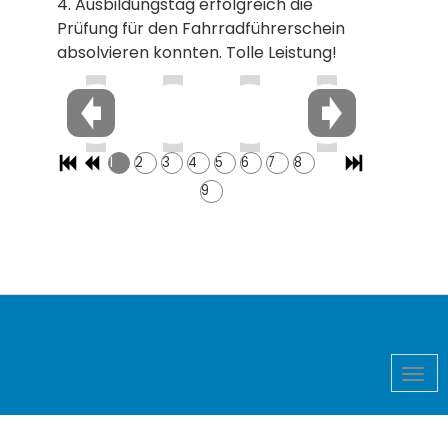
4. Ausbildungstag erfolgreich die
Prüfung für den Fahrradführerschein
absolvieren konnten. Tolle Leistung!
1
2
3
4
5
6
7
8
9