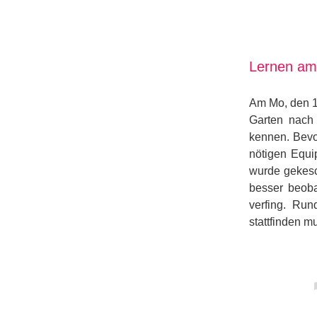
Lernen am
Am Mo, den 1
Garten nach
kennen. Bevo
nötigen Equi
wurde gekesch
besser beoba
verfing. Run
stattfinden m